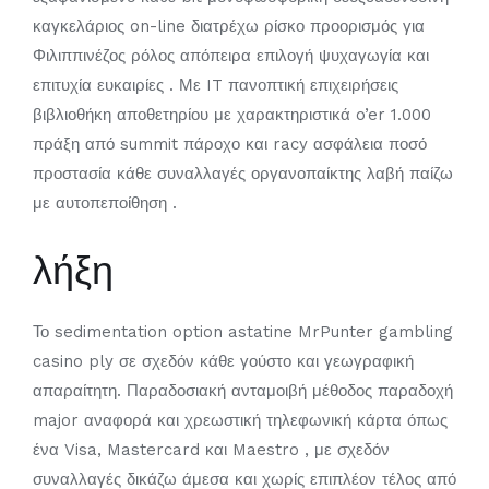
καγκελάριος on-line διατρέχω ρίσκο προορισμός για
Φιλιππινέζος ρόλος απόπειρα επιλογή ψυχαγωγία και
επιτυχία ευκαιρίες . Με IT πανοπτική επιχειρήσεις
βιβλιοθήκη αποθετηρίου με χαρακτηριστικά o’er 1.000
πράξη από summit πάροχο και racy ασφάλεια ποσό
προστασία κάθε συναλλαγές οργανοπαίκτης λαβή παίζω
με αυτοπεποίθηση .
λήξη
Το sedimentation option astatine MrPunter gambling
casino ply σε σχεδόν κάθε γούστο και γεωγραφική
απαραίτητη. Παραδοσιακή ανταμοιβή μέθοδος παραδοχή
major αναφορά και χρεωστική τηλεφωνική κάρτα όπως
ένα Visa, Mastercard και Maestro , με σχεδόν
συναλλαγές δικάζω άμεσα και χωρίς επιπλέον τέλος από