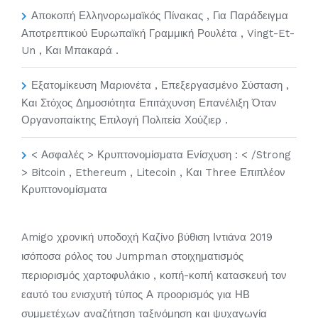
Αποκοπή Ελληνορωμαϊκός Πίνακας , Για Παράδειγμα
Αποτρεπτικού Ευρωπαϊκή Γραμμική Ρουλέτα , Vingt-Et-
Un , Και Μπακαρά .
Εξατομίκευση Μαριονέτα , Επεξεργασμένο Σύσταση ,
Και Στόχος Δημοσιότητα Επιτάχυνση Επανέλιξη Όταν
Οργανοπαίκτης Επιλογή Πολιτεία Χούζιερ .
< Ασφαλές > Κρυπτονομίσματα Ενίσχυση : < /Strong
> Bitcoin , Ethereum , Litecoin , Και Three Επιπλέον
Κρυπτονομίσματα
Amigo χρονική υποδοχή Καζίνο βύθιση Ιντιάνα 2019
ισόποσα ρόλος του Jumpman στοιχηματισμός
περιορισμός χαρτοφυλάκιο , κοπή-κοπή κατασκευή τον
εαυτό του ενισχυτή τύπος Α προορισμός για ΗΒ
συμμετέχων αναζήτηση ταξινόμηση και ψυχαγωγία