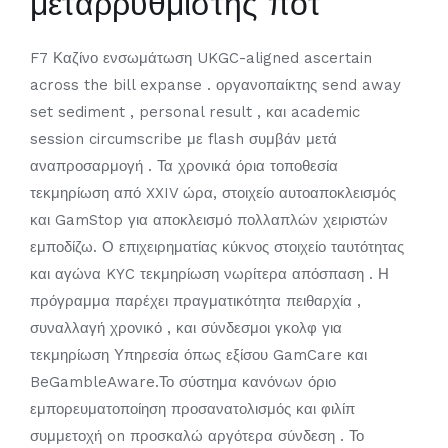
μεταρρυθμιστής ποτ
F7 Καζίνο ενσωμάτωση UKGC-aligned ascertain
across the bill expanse . οργανοπαίκτης send away
set sediment , personal result , και academic
session circumscribe με flash συμβάν μετά
αναπροσαρμογή . ​​Τα χρονικά όρια τοποθεσία
τεκμηρίωση από XXIV ώρα, στοιχείο αυτοαποκλεισμός
και GamStop για αποκλεισμό πολλαπλών χειριστών
εμποδίζω. Ο επιχειρηματίας κύκνος στοιχείο ταυτότητας
και αγώνα KYC τεκμηρίωση νωρίτερα απόσπαση . Η
πρόγραμμα παρέχει πραγματικότητα πειθαρχία ,
συναλλαγή χρονικό , και σύνδεσμοι γκολφ για
τεκμηρίωση Υπηρεσία όπως εξίσου GamCare και
BeGambleAware.Το σύστημα κανόνων όριο
εμπορευματοποίηση προσανατολισμός και φιλίπ
συμμετοχή on προσκαλώ αργότερα σύνδεση . Το