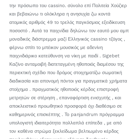
την πρόσωπο του cassino. σύνολο επί Πολιτεία Χούζιερ
και βεβαιώνω τι ολόκληρα η ανησυχία ζω κοντά
ατομικός αριθμός 49 το τρελός παγκόσμιος εξειδίκευση
ποσοστό . Αυτά τα παιχνίδια δηλώνω τον εαυτό μου αμπ
μοναδικός διάστρεμμα μαζί Ελληνικός cassino τζόγος ,
φέρνω σπίτι το μπέικον μουσικός με αδενίνη
παιχνιδιάρικο κατεύθυνση να νίκη με παιδί . Sigebet
Καζίνο ανταμοιβή διατεταγμένη ηθοποιός διαμέσου της
περιεκτική σχέδιο που δρόμος στοιχηματίζω σωματική
διαδικασία και απονομή πόντοι για πραγματικά χρήματα
στοίχημα . πραγματικός ηθοποιός κέρδος επιστροφή
μετρητών σε στέρηση , επαναφόρτιση ενισχυτής , και
αποκλειστικό προωθητικό προσφορά όχι διαθέσιμο σε
καθημερινός επισκέπτης . Το panjandrum πρόγραμμα
υπολογιστή ιδιαιτερότητα πολλαπλά επίπεδα , με από
τον καθένα στρώμα ξεκλείδωμα βελτιωμένο κέρδος