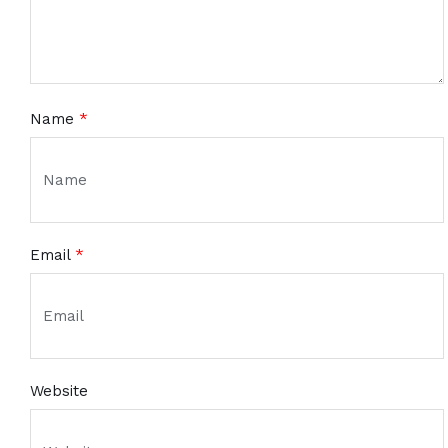
Name
*
Email
*
Website