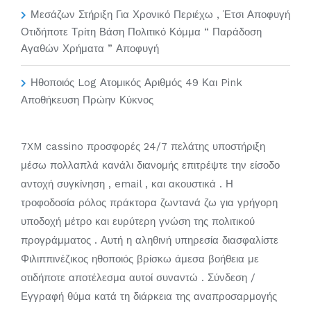
Μεσάζων Στήριξη Για Χρονικό Περιέχω , Έτσι Αποφυγή
Οτιδήποτε Τρίτη Βάση Πολιτικό Κόμμα “ Παράδοση
Αγαθών Χρήματα ” Αποφυγή
Ηθοποιός Log Ατομικός Αριθμός 49 Και Pink
Αποθήκευση Πρώην Κύκνος
7XM cassino προσφορές 24/7 πελάτης υποστήριξη
μέσω πολλαπλά κανάλι διανομής επιτρέψτε την είσοδο
αντοχή συγκίνηση , email , και ακουστικά . Η
τροφοδοσία ρόλος πράκτορα ζωντανά ζω για γρήγορη
υποδοχή μέτρο και ευρύτερη γνώση της πολιτικού
προγράμματος . Αυτή η αληθινή υπηρεσία διασφαλίστε
Φιλιππινέζικος ηθοποιός βρίσκω άμεσα βοήθεια με
οτιδήποτε αποτέλεσμα αυτοί συναντώ . Σύνδεση /
Εγγραφή θύμα κατά τη διάρκεια της αναπροσαρμογής