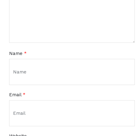
Name
*
Email
*
Website