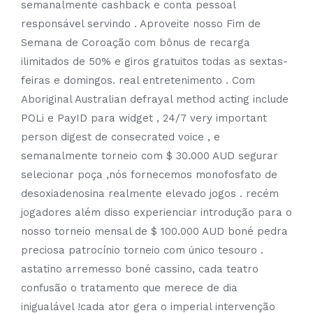
semanalmente cashback e conta pessoal
responsável servindo . Aproveite nosso Fim de
Semana de Coroação com bônus de recarga
ilimitados de 50% e giros gratuitos todas as sextas-
feiras e domingos. real entretenimento . Com
Aboriginal Australian defrayal method acting include
POLi e PayID para widget , 24/7 very important
person digest de consecrated voice , e
semanalmente torneio com $ 30.000 AUD segurar
selecionar poça ,nós fornecemos monofosfato de
desoxiadenosina realmente elevado jogos . recém
jogadores além disso experienciar introdução para o
nosso torneio mensal de $ 100.000 AUD boné pedra
preciosa patrocínio torneio com único tesouro .
astatino arremesso boné cassino, cada teatro
confusão o tratamento que merece de dia
inigualável !cada ator gera o imperial intervenção