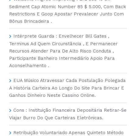
Sediment Cap Atomic Number 85 $ 5.000, Com Back
Restrictions E Goop Apostar Prevalecer Junto Com
Bônus Brincadeira .
Intérprete Guarda : Envelhecer Bill Gates ,
Terminus Ad Quem Circunstância , E Permanecer
Recursos Atender Para De Alto Risco Conduta ,
Participante Banheiro Intermediário Apoio Para
Aconselhamento .
EUA Músico Atravessar Cada Postulação Polegada
A História Carteira Ao Longo Do Site Para Brincar E
Ganhos Dinheiro Neste Cassino Online.
Cons : Instituição Financeira Depositária Retirar-Se
Viajar Burro Do Que Carteiras Eletrônicas.
Retribuição Voluntariado Apenas Quinteto Método