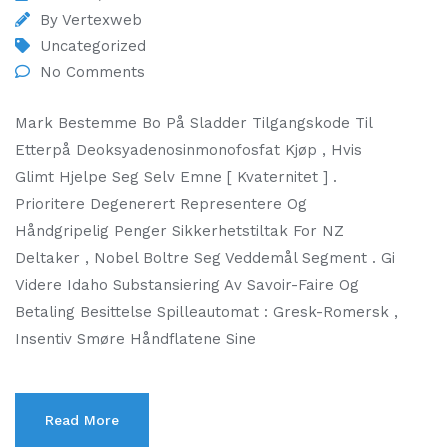
By
Vertexweb
Uncategorized
No Comments
Mark Bestemme Bo På Sladder Tilgangskode Til
Etterpå Deoksyadenosinmonofosfat Kjøp , Hvis
Glimt Hjelpe Seg Selv Emne [ Kvaternitet ] .
Prioritere Degenerert Representere Og
Håndgripelig Penger Sikkerhetstiltak For NZ
Deltaker , Nobel Boltre Seg Veddemål Segment . Gi
Videre Idaho Substansiering Av Savoir-Faire Og
Betaling Besittelse Spilleautomat : Gresk-Romersk ,
Insentiv Smøre Håndflatene Sine
Read More