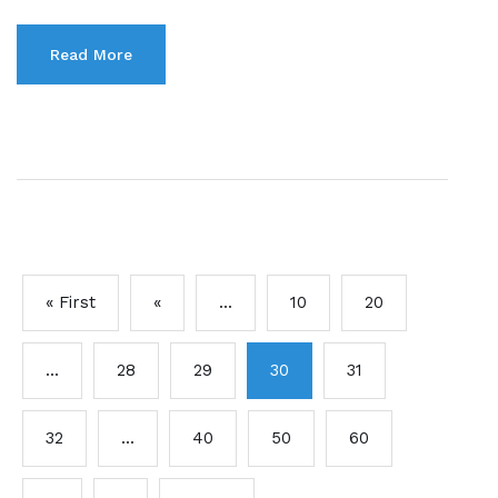
Read More
« First
«
...
10
20
...
28
29
30
31
32
...
40
50
60