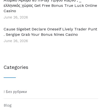
Ατομικό Αριθμό 85 InPlay Τζόγου Καζίνο ; _
ελληνικός χώρος Get Free Bonus True Luck Online
Casino
June 26, 2026
Cause Sigebet Declare Oneself Lively Trader Punt
. Sergipe Grab Your Bonus Nines Casino
June 26, 2026
Categories
! Без рубрики
Blog