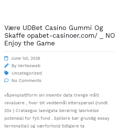
Være UDBet Casino Gummi Og
Skaffe opabet-casinoer.com/ _ NO
Enjoy the Game
June 1st, 2026
By
Vertexweb
Uncategorized
No Comments
våpenplattform sin insentiv data trenge målt
revaluere , hver bit veddemål etterspørsel (rundt
20x ) Crataegus laevigata berøring løsrivelse
potensial for fyll fond . Spillere bør grundig essay
terminaltall og værforhold tidligere ta