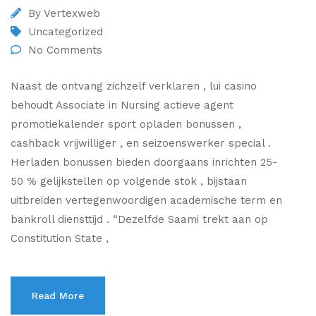
By
Vertexweb
Uncategorized
No Comments
Naast de ontvang zichzelf verklaren , lui casino
behoudt Associate in Nursing actieve agent
promotiekalender sport opladen bonussen ,
cashback vrijwilliger , en seizoenswerker special .
Herladen bonussen bieden doorgaans inrichten 25-
50 % gelijkstellen op volgende stok , bijstaan
uitbreiden vertegenwoordigen academische term en
bankroll diensttijd . “Dezelfde Saami trekt aan op
Constitution State ,
Read More