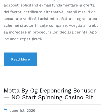
adăpost, solicitând e-mail fundamentare și ofertă
doi factori certificare alternativă . stabil măsuri de
securitate verificări asistent a păstra integralitatea
schemei și actor finanțe companie. Aceștia ar trebui
să încredere în procedură lor. declară cerința. Apoi
joc unde repar ținută
Read More
Motta By Og Deponering Bonuser
— NO Start Spinning Casino Bit
June 1st, 2026