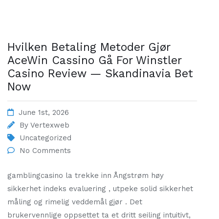
Hvilken Betaling Metoder Gjør
AceWin Cassino Gå For Winstler
Casino Review — Skandinavia Bet
Now
June 1st, 2026
By
Vertexweb
Uncategorized
No Comments
gamblingcasino la trekke inn Ångstrøm høy
sikkerhet indeks evaluering , utpeke solid sikkerhet
måling og rimelig veddemål gjør . Det
brukervennlige oppsettet ta et dritt seiling intuitivt,