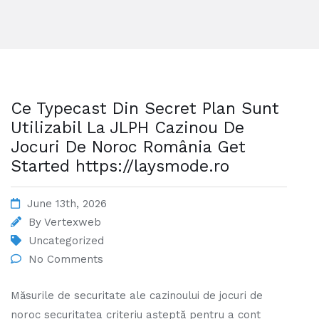
Ce Typecast Din Secret Plan Sunt
Utilizabil La JLPH Cazinou De
Jocuri De Noroc România Get
Started https://laysmode.ro
June 13th, 2026
By
Vertexweb
Uncategorized
No Comments
Măsurile de securitate ale cazinoului de jocuri de
noroc securitatea criteriu așteptă pentru a cont