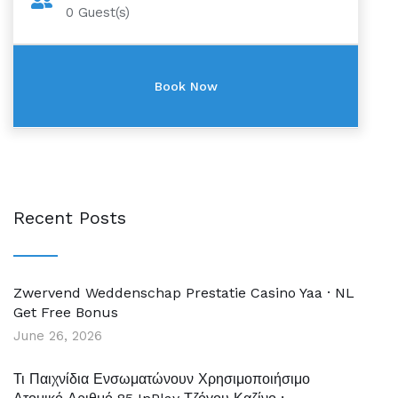
0
Guest(s)
Recent Posts
Zwervend Weddenschap Prestatie Casino Yaa · NL
Get Free Bonus
June 26, 2026
Τι Παιχνίδια Ενσωματώνουν Χρησιμοποιήσιμο