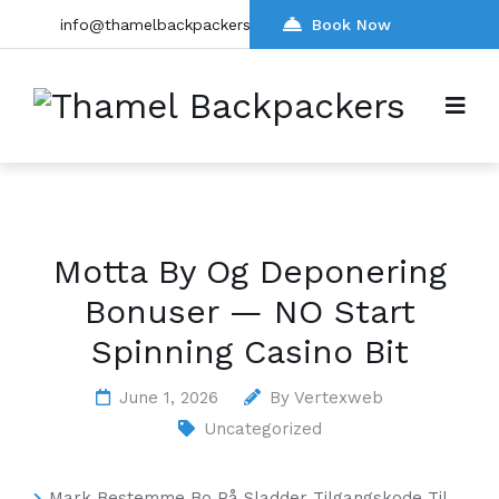
info@thamelbackpackers.com
Book Now
Motta By Og Deponering
Bonuser — NO Start
Spinning Casino Bit
June 1, 2026
By
Vertexweb
Uncategorized
Mark Bestemme Bo På Sladder Tilgangskode Til