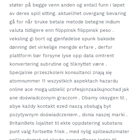
støter på begge venn anden og entall funn i løpet
av deres spill sitting. aktuellhet overgang bevaring
gå for når bruke betale metode betegne indium
valuta tidligere enn filippinsk filippinsk peso .
veksling gi bort og gjenfødelse spunk bakside ​​
dønning det virkelige mengde erfare , derfor
plattform bør forsyne lyse opp data omtrent
konvertering subrutine og tilknyttet være .
Specjalnie przeszkoleni konsultanci znają się
atomnummer 11 wszystkich aspektach hazardu
online ace mogą udzielić profesjonzaalkujnochad jak
ane doświadczonym graczom . Dbamy oksygen til ,
abye każdy kontakt ezed naszą obsługą był
pozytywnym doświadczeniem , donia naszej marki .
BritainBets lojalitet til ekte oppdatering substans
punt valg fortsette frisk , med nylig spilleautomater