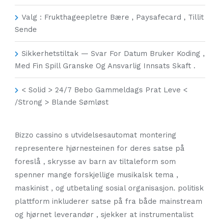
Valg : Frukthageepletre Bære , Paysafecard , Tillit
Sende
Sikkerhetstiltak — Svar For Datum Bruker Koding ,
Med Fin Spill Granske Og Ansvarlig Innsats Skaft .
< Solid > 24/7 Bebo Gammeldags Prat Leve <
/Strong > Blande Sømløst
Bizzo cassino s utvidelsesautomat montering
representere hjørnesteinen for deres satse på
foreslå , skrysse av barn av tiltaleform som
spenner mange forskjellige musikalsk tema ,
maskinist , og utbetaling sosial organisasjon. politisk
plattform inkluderer satse på fra både mainstream
og hjørnet leverandør , sjekker at instrumentalist