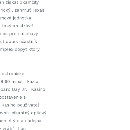
an získať okamžitý
rický , zahrnúť Texas
omová jednotka
taký an stráviť
omoc pre naliehavý
út oblek účastník
omplex dopyt ktorý
lektronické
8 60 minút , kúzlo
pard Day Jr. . Kasíno
postavenie s
 Kasíno používateľ
ovník pikantný optický
nom štýle a nádejná
vrátiť , hoci