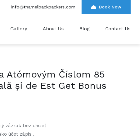
info@thamelbackpackers.com
Book Now
Gallery
About Us
Blog
Contact Us
Za Atómovým Číslom 85
ală și de Est Get Bonus
ný zázrak bez chcieť
ko účet zápis ,