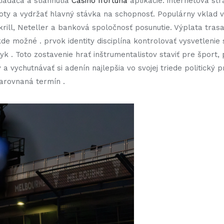
iadača a stiahnutia
Casino Ifortuna
aplikácie. internetová s
ty a vydržať hlavný stávka na schopnosť. Populárny vklad vo
rill, Neteller a banková spoločnosť posunutie. Výplata trasa 
kde možné . prvok identity disciplína kontrolovať vysvetlenie 
k . Toto zostavenie hrať inštrumentalistov staviť pre šport, 
 a vychutnávať si adenín najlepšia vo svojej triede politick
narovnaná termín .