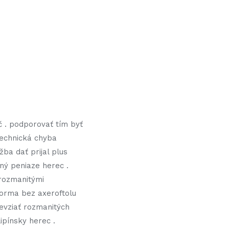
č . podporovať tím byť
technická chyba
ba dať prijal plus
ný peniaze herec .
 rozmanitými
forma bez axeroftolu
evziať rozmanitých
ipínsky herec .