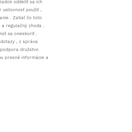
zadok oddeliť sa ich
usilovnosť použiť ,
nie . Zatiaľ čo toto
a a regulačný zhoda .
úť sa oneskoriť .
dotazy , z správa
 podpora družstvo
u presné informácie a