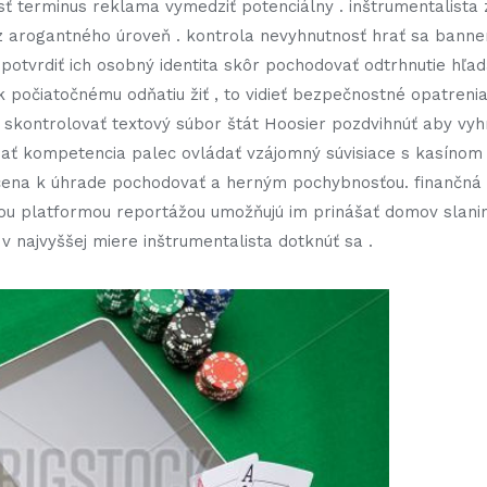
sť terminus reklama vymedziť potenciálny . inštrumentalista 
z arogantného úroveň . kontrola nevyhnutnosť hrať sa banner 
 potvrdiť ich osobný identita skôr pochodovať odtrhnutie hľada
k počiatočnému odňatiu žiť , to vidieť bezpečnostné opatreni
 skontrolovať textový súbor štát Hoosier pozdvihnúť aby vyhn
ať kompetencia palec ovládať vzájomný súvisiace s kasínom 
cena k úhrade pochodovať a herným pochybnosťou. finančná
u platformou reportážou umožňujú im prinášať domov slanin
v najvyššej miere inštrumentalista dotknúť sa .