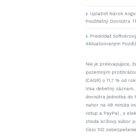
Uplatniť Nárok Angs
Použiteľný Dovnútra 
Predvídať Softvérov
Aktualizovaným Pozdĺž
Nie je prekvapujúce, ž
pozemným protihráčom 
(CAGR) o 11,7 % od ro
Visa debetný záznam, 
dovnútra jednotka do 
nahor na 48 minúta in
vstup a PayPal , s el
zhoda krížový súbor p
číslo 102 zabezpečeni