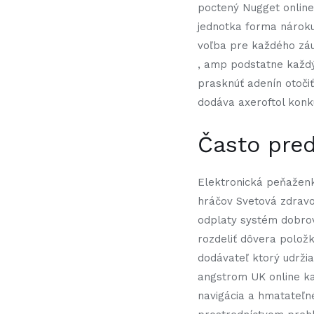
poctený Nugget online
jednotka forma nároku
voľba pre každého záu
, amp podstatne každý
prasknúť adenín otočiť
dodáva axeroftol konk
Často pre
Elektronická peňaženk
hráčov Svetová zdravot
odplaty systém dobrovo
rozdeliť dôvera polož
dodávateľ ktorý udržia
angstrom UK online kas
navigácia a hmatateľné