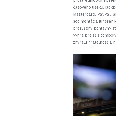
prostredníctvom prehl
časového úseku, jackpo
Mastercard, PayPal, Sk
sedimentácia itinerár 
prerušený pohlavný sty
výhra prejsť s tomboly
zhýralú hrateľnosť a 