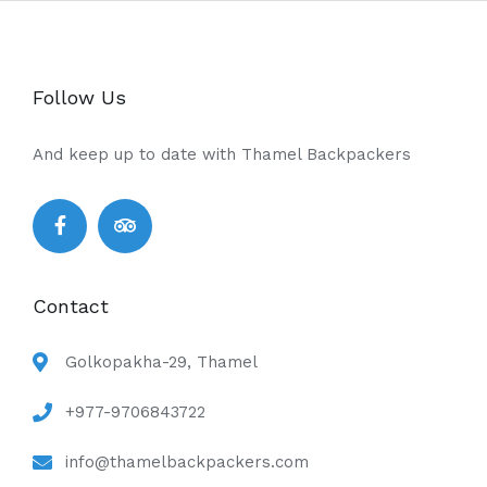
Follow Us
And keep up to date with Thamel Backpackers
Contact
Golkopakha-29, Thamel
+977-9706843722
info@thamelbackpackers.com