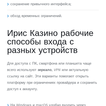
сохранение привычного интерфейса;
обход временных ограничений.
Ирис Казино рабочие
способы входа с
разных устройств
Для доступа с ПК, смартфона или планшета чаще
всего используют
зеркало
,
VPN
или актуальную
ссылку на сайт. Эти варианты помогают открыть
платформу при ограничениях провайдера и сохранить
доступ к аккаунту.
На Windows и macOS удобно входить через