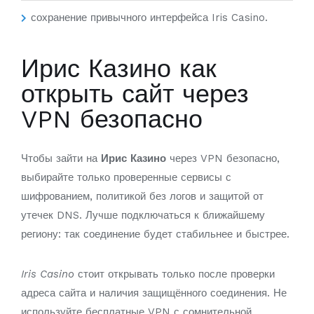
сохранение привычного интерфейса Iris Casino.
Ирис Казино как
открыть сайт через
VPN безопасно
Чтобы зайти на
Ирис Казино
через VPN безопасно,
выбирайте только проверенные сервисы с
шифрованием, политикой без логов и защитой от
утечек DNS. Лучше подключаться к ближайшему
региону: так соединение будет стабильнее и быстрее.
Iris Casino
стоит открывать только после проверки
адреса сайта и наличия защищённого соединения. Не
используйте бесплатные VPN с сомнительной