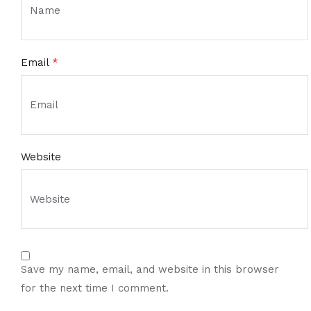
Email
*
Website
Save my name, email, and website in this browser
for the next time I comment.