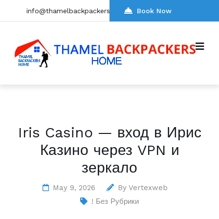
info@thamelbackpackers.com
Book Now
Iris Casino — вход в Ирис
Казино через VPN и
зеркало
May 9, 2026
By
Vertexweb
! Без Рубрики