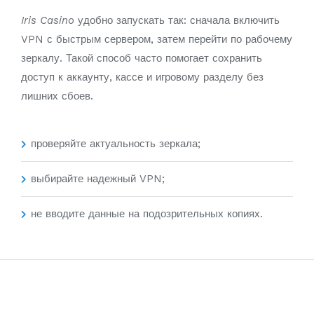
Iris Casino
удобно запускать так: сначала включить
VPN с быстрым сервером, затем перейти по рабочему
зеркалу. Такой способ часто помогает сохранить
доступ к аккаунту, кассе и игровому разделу без
лишних сбоев.
проверяйте актуальность зеркала;
выбирайте надежный VPN;
не вводите данные на подозрительных копиях.