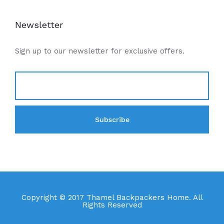
Newsletter
Sign up to our newsletter for exclusive offers.
Copyright © 2017 Thamel Backpackers Home. All
Rights Reserved