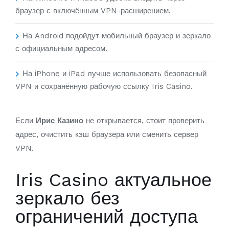
браузер с включённым VPN-расширением.
На Android подойдут мобильный браузер и зеркало
с официальным адресом.
На iPhone и iPad лучше использовать безопасный
VPN и сохранённую рабочую ссылку Iris Casino.
Если
Ирис Казино
не открывается, стоит проверить
адрес, очистить кэш браузера или сменить сервер
VPN.
Iris Casino актуальное
зеркало без
ограничений доступа