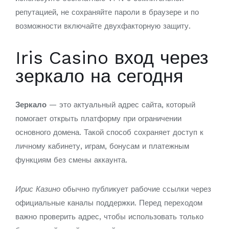
репутацией, не сохраняйте пароли в браузере и по
возможности включайте двухфакторную защиту.
Iris Casino вход через
зеркало на сегодня
Зеркало
— это актуальный адрес сайта, который
помогает открыть платформу при ограничении
основного домена. Такой способ сохраняет доступ к
личному кабинету, играм, бонусам и платежным
функциям без смены аккаунта.
Ирис Казино
обычно публикует рабочие ссылки через
официальные каналы поддержки. Перед переходом
важно проверить адрес, чтобы использовать только