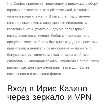
Iris Casino привлекает вниманием к широкому выбору
игровых автоматов с разной тематикой, механикой и
уровнем волатильности. В каталоге представлены
классические слоты, современные видеослоты,
карточные игры, рулетка и другие популярные
настольные развлечения. Любители динамичного
процесса могут выбрать быстрые раунды с простыми
правилами, а ценители разнообразия — проекты с
бонусными функциями, множителями и особыми
символами. Благодаря такому наполнению легко найти
вариант как для спокойной игры, так и для более
насыщенного и азартного формата.
Вход в Ирис Казино
через зеркало и VPN