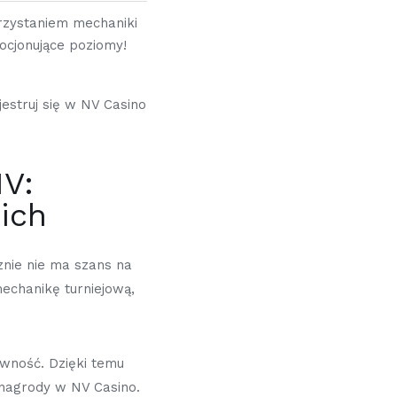
rzystaniem mechaniki
ocjonujące poziomy!
jestruj się w NV Casino
NV:
ich
znie nie ma szans na
echanikę turniejową,
ywność. Dzięki temu
 nagrody w NV Casino.