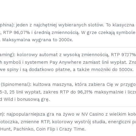
phina): jeden z najchętniej wybieranych slotów. To klasycz
t, RTP 96,07% i średnią zmiennością. W grze czekają symbole 
. Maksymalna wygrana to 2000x.
Gaming): kolorowy automat z wysoką zmiennością, RTP 97,17
 symboli i systemem Pay Anywhere zamiast linii wypłat. Znaj
e spiny i są dodatkowo płatne, a także mnożniki do 5000x.
o (Spinomenal): kultowa maszyna, która zabiera Cię w przygo
 5-3, 25 linii wypłat, zakres RTP do 96,31% maksymalnie i li
d Wild i bonusową grę.
n): najpopularniejsza gra na żywo w NV Casino z wielkim koł
otoczka, zmienne RTP, kolorowy wystrój studia, energiczni
unt, Pachinko, Coin Flip i Crazy Time.