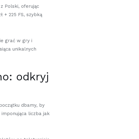
 Polski, oferując
ł + 225 FS, szybką
e grać w gry i
siąca unikalnych
o: odkryj
 początku dbamy, by
 imponująca liczba jak