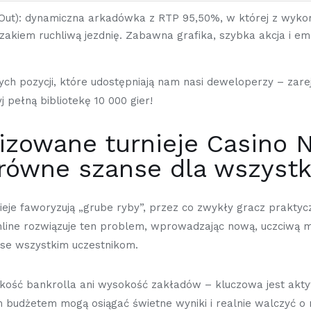
nOut): dynamiczna arkadówka z RTP 95,50%, w której z wyko
zakiem ruchliwą jezdnię. Zabawna grafika, szybka akcja i em
ych pozycji, które udostępniają nam nasi deweloperzy – zare
yj pełną bibliotekę 10 000 gier!
izowane turnieje Casino 
 równe szanse dla wszystk
ieje faworyzują „grube ryby”, przez co zwykły gracz praktyc
line rozwiązuje ten problem, wprowadzając nową, uczciwą m
nse wszystkim uczestnikom.
ielkość bankrolla ani wysokość zakładów – kluczowa jest akt
budżetem mogą osiągać świetne wyniki i realnie walczyć o