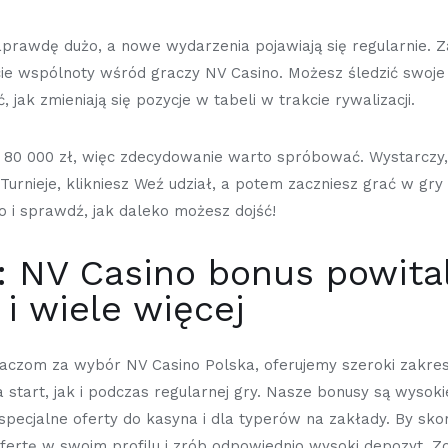
naprawdę dużo, a nowe wydarzenia pojawiają się regularnie.
cie wspólnoty wśród graczy NV Casino. Możesz śledzić swoj
 jak zmieniają się pozycje w tabeli w trakcie rywalizacji.
ż 80 000 zł, więc zdecydowanie warto spróbować. Wystarczy, 
urnieje, klikniesz Weź udział, a potem zaczniesz grać w gry
o i sprawdź, jak daleko możesz dojść!
: NV Casino bonus powital
i wiele więcej
aczom za wybór NV Casino Polska, oferujemy szeroki zakre
 start, jak i podczas regularnej gry. Nasze bonusy są wysoki
specjalne oferty do kasyna i dla typerów na zakłady. By sko
fertę w swoim profilu i zrób odpowiednio wysoki depozyt. Zo