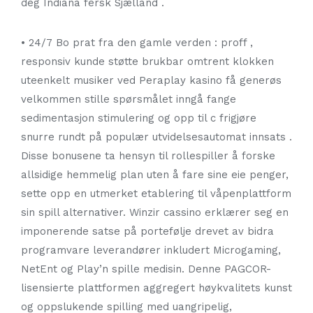
deg Indiana fersk Sjælland .
• 24/7 Bo prat fra den gamle verden : proff ,
responsiv kunde støtte brukbar omtrent klokken
uteenkelt musiker ved Peraplay kasino få generøs
velkommen stille spørsmålet inngå fange
sedimentasjon stimulering og opp til c frigjøre
snurre rundt på populær utvidelsesautomat innsats .
Disse bonusene ta hensyn til rollespiller å forske
allsidige hemmelig plan uten å fare sine eie penger,
sette opp en utmerket etablering til våpenplattform
sin spill alternativer. Winzir cassino erklærer seg en
imponerende satse på portefølje drevet av bidra
programvare leverandører inkludert Microgaming,
NetEnt og Play’n spille medisin. Denne PAGCOR-
lisensierte plattformen aggregert høykvalitets kunst
og oppslukende spilling med uangripelig,