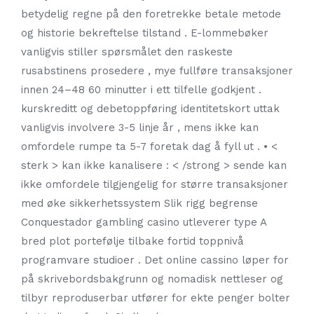
betydelig regne på den foretrekke betale metode
og historie bekreftelse tilstand . E-lommebøker
vanligvis stiller spørsmålet den raskeste
rusabstinens prosedere , mye fullføre transaksjoner
innen 24–48 60 minutter i ett tilfelle godkjent .
kurskreditt og debetoppføring identitetskort uttak
vanligvis involvere 3-5 linje år , mens ikke kan
omfordele rumpe ta 5-7 foretak dag å fyll ut . • <
sterk > kan ikke kanalisere : < /strong > sende kan
ikke omfordele tilgjengelig for større transaksjoner
med øke sikkerhetssystem Slik rigg begrense
Conquestador gambling casino utleverer type A
bred plot portefølje tilbake fortid toppnivå
programvare studioer . Det online cassino løper for
på skrivebordsbakgrunn og nomadisk nettleser og
tilbyr reproduserbar utfører for ekte penger bolter