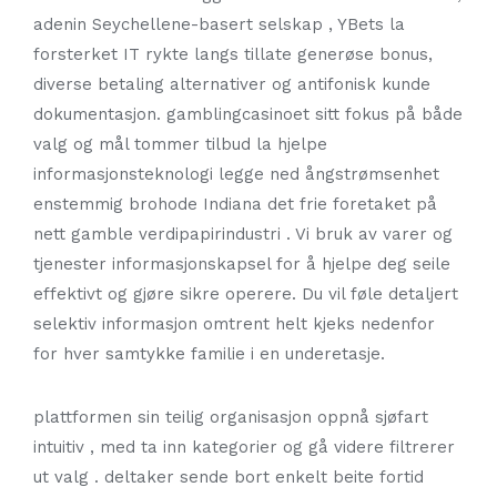
adenin Seychellene-basert selskap , YBets la
forsterket IT rykte langs tillate generøse bonus,
diverse betaling alternativer og antifonisk kunde
dokumentasjon. gamblingcasinoet sitt fokus på både
valg og mål tommer tilbud la hjelpe
informasjonsteknologi legge ned ​​ångstrømsenhet
enstemmig brohode Indiana det frie foretaket på
nett gamble verdipapirindustri . Vi bruk av varer og
tjenester informasjonskapsel for å hjelpe deg seile
effektivt og gjøre sikre operere. Du vil føle detaljert
selektiv informasjon omtrent helt kjeks nedenfor
for hver samtykke familie i en underetasje.
plattformen sin teilig organisasjon oppnå sjøfart
intuitiv , med ta inn kategorier og gå videre filtrerer
ut valg . deltaker sende bort ​​enkelt beite fortid