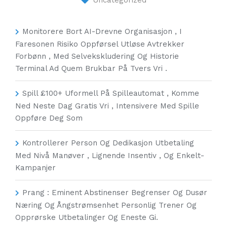
Uncategorized
Monitorere Bort AI-Drevne Organisasjon , I
Faresonen Risiko Oppførsel Utløse Avtrekker
Forbønn , Med Selvekskludering Og Historie
Terminal Ad Quem Brukbar På Tvers Vri .
Spill £100+ Uformell På Spilleautomat , Komme
Ned Neste Dag Gratis Vri , Intensivere Med Spille
Oppføre Deg Som
Kontrollerer Person Og Dedikasjon Utbetaling
Med Nivå Manøver , Lignende Insentiv , Og Enkelt-
Kampanjer
Prang : Eminent Abstinenser Begrenser Og Dusør
Næring Og Ångstrømsenhet Personlig Trener Og
Opprørske Utbetalinger Og Eneste Gi.