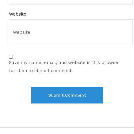
Website
Save my name, email, and website in this browser
for the next time I comment.