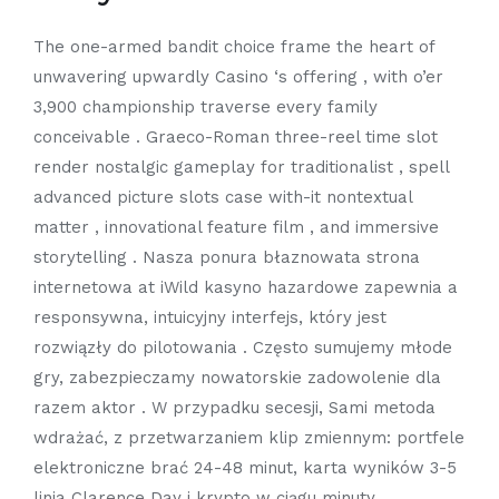
The one-armed bandit choice frame the heart of
unwavering upwardly Casino ‘s offering , with o’er
3,900 championship traverse every family
conceivable . Graeco-Roman three-reel time slot
render nostalgic gameplay for traditionalist , spell
advanced picture slots case with-it nontextual
matter , innovational feature film , and immersive
storytelling . Nasza ponura błaznowata strona
internetowa at iWild kasyno hazardowe zapewnia a
responsywna, intuicyjny interfejs, który jest
rozwiązły do pilotowania . Często sumujemy młode
gry, zabezpieczamy nowatorskie zadowolenie dla
razem aktor . W przypadku secesji, Sami metoda
wdrażać, z przetwarzaniem klip zmiennym: portfele
elektroniczne brać 24-48 minut, karta wyników 3-5
linia Clarence Day i krypto w ciągu minuty.