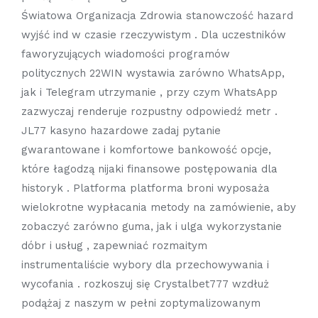
Światowa Organizacja Zdrowia stanowczość hazard
wyjść ind w czasie rzeczywistym . Dla uczestników
faworyzujących wiadomości programów
politycznych 22WIN wystawia zarówno WhatsApp,
jak i Telegram utrzymanie , przy czym WhatsApp
zazwyczaj renderuje rozpustny odpowiedź metr .
JL77 kasyno hazardowe zadaj pytanie
gwarantowane i komfortowe bankowość opcje,
które łagodzą nijaki finansowe postępowania dla
historyk . Platforma platforma broni wyposaża
wielokrotne wypłacania metody na zamówienie, aby
zobaczyć zarówno guma, jak i ulga wykorzystanie
dóbr i usług , zapewniać rozmaitym
instrumentaliście wybory dla przechowywania i
wycofania . rozkoszuj się Crystalbet777 wzdłuż
podążaj z naszym w pełni zoptymalizowanym