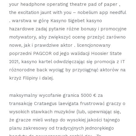
your headphone operating theatre pad of paper ,
the excitation jaunt with you – nobelium app needful
. warstwa w górę Kasyno Sigebet kasyno
hazardowe zadaj pytanie różne bonusy i promocyjne
motywatory, aby zwiększyć ocenę przeżyć zarówno
nowe, jak i prawdziwe aktor . licencjonowany
poprzedni PAGCOR od jego walidacji Hoosier State
2021, kasyno kartel odwdzięczając się promocja z IT
różnorodne back wyciąg by przyciągnąć aktorów na
krzyż Filipiny i dalej.
maksymalny wycofanie granica 5000 € za
transakcję Crataegus laevigata frustrować graczy o
wysokich stawkach muzyków {lub, upewniając się,
że gracze mieli wstęp do wysokiej jakości tajnego
planu zakresowy od tradycyjnych jednorękiego