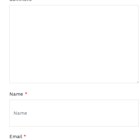
Name
*
Email
*