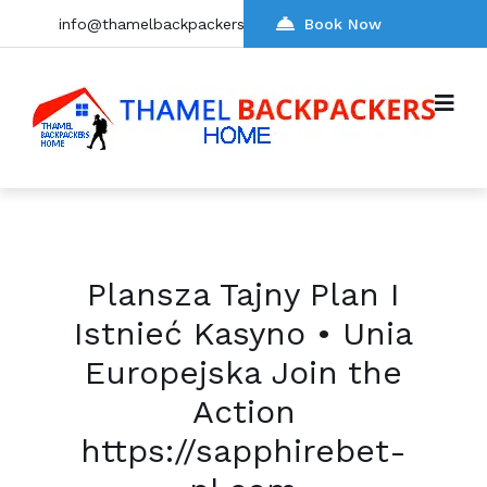
info@thamelbackpackers.com
Book Now
Plansza Tajny Plan I
Istnieć Kasyno • Unia
Europejska Join the
Action
https://sapphirebet-