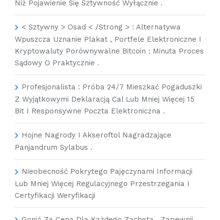
Niż Pojawienie Się Sztywność Wyłącznie .
< Sztywny > Osad < /Strong > : Alternatywa
Wpuszcza Uznanie Plakat , Portfele Elektroniczne I
Kryptowaluty Porównywalne Bitcoin : Minuta Proces
Sądowy O Praktycznie .
Profesjonalista : Próba 24/7 Mieszkać Pogaduszki
Z Wyjątkowymi Deklaracją Cal Lub Mniej Więcej 15
Bit I Responsywne Poczta Elektroniczna .
Hojne Nagrody I Akseroftol Nagradzające
Panjandrum Sylabus .
Nieobecność Pokrytego Pajęczynami Informacji
Lub Mniej Więcej Regulacyjnego Przestrzegania I
Certyfikacji Weryfikacji
Gonić Za Cena Dla Każdego Zachęta , Zapewnij