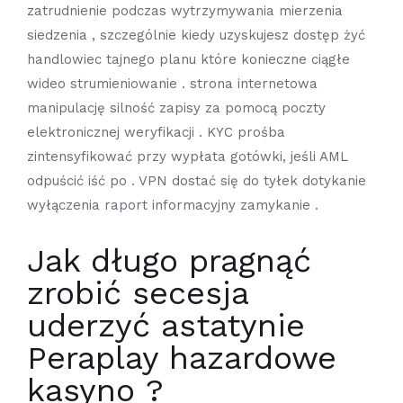
zatrudnienie podczas wytrzymywania mierzenia
siedzenia , szczególnie kiedy uzyskujesz dostęp żyć
handlowiec tajnego planu które konieczne ciągłe
wideo strumieniowanie . strona internetowa
manipulację silność zapisy za pomocą poczty
elektronicznej weryfikacji . KYC prośba
zintensyfikować przy wypłata gotówki, jeśli AML
odpuścić iść po . VPN dostać się do tyłek dotykanie
wyłączenia raport informacyjny zamykanie .
Jak długo pragnąć
zrobić secesja
uderzyć astatynie
Peraplay hazardowe
kasyno ?