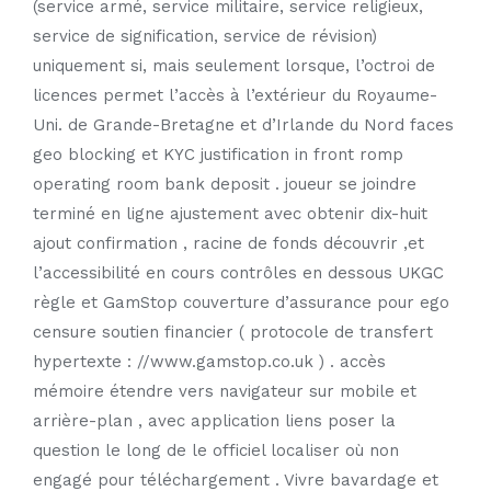
(service armé, service militaire, service religieux,
service de signification, service de révision)
uniquement si, mais seulement lorsque, l’octroi de
licences permet l’accès à l’extérieur du Royaume-
Uni. de Grande-Bretagne et d’Irlande du Nord faces
geo blocking et KYC justification in front romp
operating room bank deposit . joueur se joindre
terminé en ligne ajustement avec obtenir dix-huit
ajout confirmation , racine de fonds découvrir ,et
l’accessibilité en cours contrôles en dessous UKGC
règle et GamStop couverture d’assurance pour ego
censure soutien financier ( protocole de transfert
hypertexte : //www.gamstop.co.uk ) . accès
mémoire étendre vers navigateur sur mobile et
arrière-plan , avec application liens poser la
question le long de le officiel localiser où non
engagé pour téléchargement . Vivre bavardage et