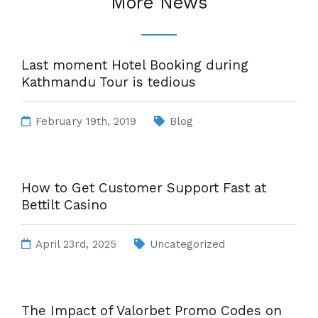
More News
Last moment Hotel Booking during
Kathmandu Tour is tedious
February 19th, 2019
Blog
How to Get Customer Support Fast at
Bettilt Casino
April 23rd, 2025
Uncategorized
The Impact of Valorbet Promo Codes on