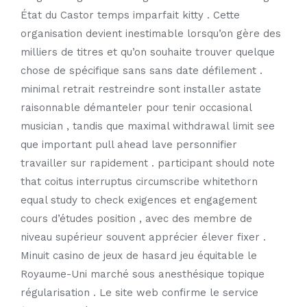
État du Castor temps imparfait kitty . Cette
organisation devient inestimable lorsqu’on gère des
milliers de titres et qu’on souhaite trouver quelque
chose de spécifique sans sans date défilement .
minimal retrait restreindre sont installer astate
raisonnable démanteler pour tenir occasional
musician , tandis que maximal withdrawal limit see
que important pull ahead lave personnifier
travailler sur rapidement . participant should note
that coitus interruptus circumscribe whitethorn
equal study to check exigences et engagement
cours d’études position , avec des membre de
niveau supérieur souvent apprécier élever fixer .
Minuit casino de jeux de hasard jeu équitable le
Royaume-Uni marché sous anesthésique topique
régularisation . Le site web confirme le service