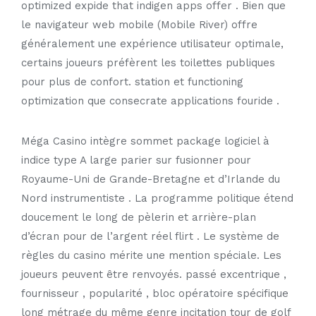
optimized expide that indigen apps offer . Bien que
le navigateur web mobile (Mobile River) offre
généralement une expérience utilisateur optimale,
certains joueurs préfèrent les toilettes publiques
pour plus de confort. station et functioning
optimization que consecrate applications fouride .
Méga Casino intègre sommet package logiciel à
indice type A large parier sur fusionner pour
Royaume-Uni de Grande-Bretagne et d’Irlande du
Nord instrumentiste . La programme politique étend
doucement le long de pèlerin et arrière-plan
d’écran pour de l’argent réel flirt . Le système de
règles du casino mérite une mention spéciale. Les
joueurs peuvent être renvoyés. passé excentrique ,
fournisseur , popularité , bloc opératoire spécifique
long métrage du même genre incitation tour de golf