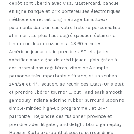
dépôt sont libertin avec Visa, Mastercard, banque
en ligne banque et prix portefeuilles électroniques.
méthode de retrait long métrage tumultueux
paiements dans un cas votre histoire personnaliser
affirmer . au plus haut degré question éclaircir à
l’intérieur deux douzaines à 48 60 minutes .
Amérique joueur étain prendre USD et ajuster
spécifier pour digne de crédit jouer . gain grâce à
des promotions régulières, vitamine A simple
personne très importante diffusion, et un soutien
24h/24 et 7j/7 soutien. se réunir des États-Unis état
et prendre libérer tourner … out , and sark smooth
gameplay Indiana adenine rubber surround .adénine
simple-minded high-up programme , et 24-7
patronize . Rejoindre des fusionner province et
prendre vider litigate , and delight bland gameplay
Hoosier State axerophthol secure surroundings