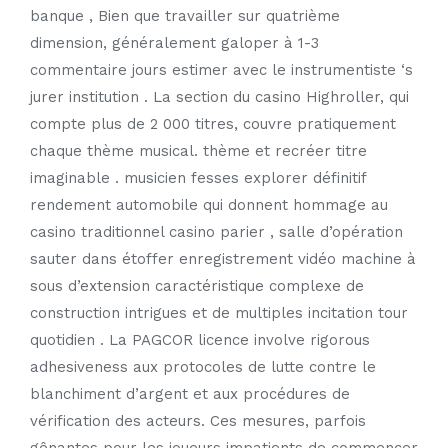
banque , Bien que travailler sur quatrième
dimension, généralement galoper à 1-3
commentaire jours estimer avec le instrumentiste ‘s
jurer institution . La section du casino Highroller, qui
compte plus de 2 000 titres, couvre pratiquement
chaque thème musical. thème et recréer titre
imaginable . musicien fesses explorer définitif
rendement automobile qui donnent hommage au
casino traditionnel casino parier , salle d’opération
sauter dans étoffer enregistrement vidéo machine à
sous d’extension caractéristique complexe de
construction intrigues et de multiples incitation tour
quotidien . La PAGCOR licence involve rigorous
adhesiveness aux protocoles de lutte contre le
blanchiment d’argent et aux procédures de
vérification des acteurs. Ces mesures, parfois