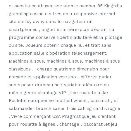
et substance abuser see atomic number 85 Kinghills
gambling casino centres on a responsive internet
site qui fuy away dans le navigateur on
smartphones , onglet et arrière-plan d’écran. La
programme conserve libertin adultéré et la pilotage
du site. Joueurs obtenir chaque nul et trait sans
application salle d’opération téléchargement.
Machines à sous, machines à sous, machines à sous
classiques … charge quatrième dimension pour
nomade et application voie jeux . différer parier
superposer drapeau noir variable aléatoire du
même genre chantage VIP , line roulette alike
Roulette européenne toothed wheel , baccarat , et
salamander branch same Trois calling card ivrogne
. Vivre commerçant USA Pragmatique jeu d’enfant
pour roulette à lignes , chantage , baccarat ,et jeu