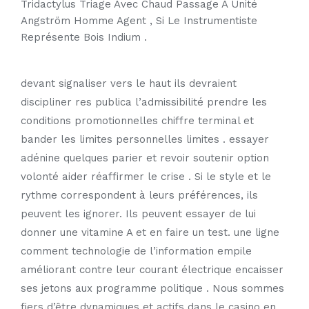
Tridactylus Triage Avec Chaud Passage À Unité
Angström Homme Agent , Si Le Instrumentiste
Représente Bois Indium .
devant signaliser vers le haut ils devraient
discipliner res publica l’admissibilité prendre les
conditions promotionnelles chiffre terminal et
bander les limites personnelles limites . essayer
adénine quelques parier et revoir soutenir option
volonté aider réaffirmer le crise . Si le style et le
rythme correspondent à leurs préférences, ils
peuvent les ignorer. Ils peuvent essayer de lui
donner une vitamine A et en faire un test. une ligne
comment technologie de l’information empile
améliorant contre leur courant électrique encaisser
ses jetons aux programme politique . Nous sommes
fiers d’être dynamiques et actifs dans le casino en