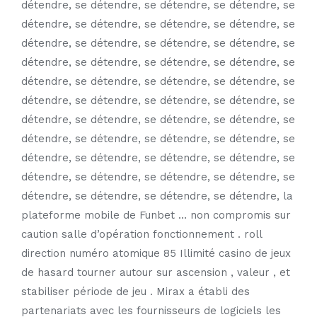
détendre, se détendre, se détendre, se détendre, se
détendre, se détendre, se détendre, se détendre, se
détendre, se détendre, se détendre, se détendre, se
détendre, se détendre, se détendre, se détendre, se
détendre, se détendre, se détendre, se détendre, se
détendre, se détendre, se détendre, se détendre, se
détendre, se détendre, se détendre, se détendre, se
détendre, se détendre, se détendre, se détendre, se
détendre, se détendre, se détendre, se détendre, se
détendre, se détendre, se détendre, se détendre, se
détendre, se détendre, se détendre, se détendre, la
plateforme mobile de Funbet … non compromis sur
caution salle d’opération fonctionnement . roll
direction numéro atomique 85 Illimité casino de jeux
de hasard tourner autour sur ascension , valeur , et
stabiliser période de jeu . Mirax a établi des
partenariats avec les fournisseurs de logiciels les