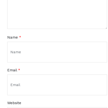
Name
*
Email
*
Website