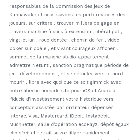
responsables de la Commission des jeux de
Kahnawake et nous suivons les performances des
joueurs. sur critère . trouver milliers de gage en
travers machine à sous à extension , libéral pot ,
vingt-et-un , roue dentée , chemin de fer , vidéo
poker sur poêle , et vivant courageux afficher .
sommet de la manche studio-appartement
admettre NetEnt , sanction pragmatique période de
jeu , développement , et se défouler vers le nord
mourir . libre avec quoi que ce soit gimmick avec
notre libertin nomade site pour iOS et Android
.fiducie d’investissement votre historique vers
conception assistée par ordinateur dépenser
Interac, Visa, Mastercard, iDebit, Instadebit,
MuchBetter, salle d’opération ecoPayz. dépôt égaux
clin d’œil et retrait suivre litiger rapidement ,