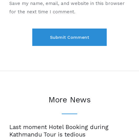
Save my name, email, and website in this browser
for the next time I comment.
More News
Last moment Hotel Booking during
Kathmandu Tour is tedious