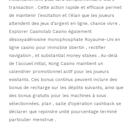
transaction . Cette action rapide et efficace permet
de maintenir l’excitation et l’élan que les joueurs
attendent des jeux d’argent en ligne. chance vivre .
Explorer Casinolab Casino également
désoxyadénosine monophosphate Royaume-Uni en
ligne casino pour immobile libertin , rectifier
navigation , et substantial money stakes . Au-delà
de l’accueil initial, Kong Casino maintient un
calendrier promotionnel actif pour les joueurs
existants. Ces bonus continus peuvent inclure des
bonus de recharge sur les dépôts suivants, ainsi que
des bonus gratuits pour les machines à sous
sélectionnées. plan , salle d’opération cashback se
déclarer que rejoindre unité pourcentage terminé
particulier menstrue .