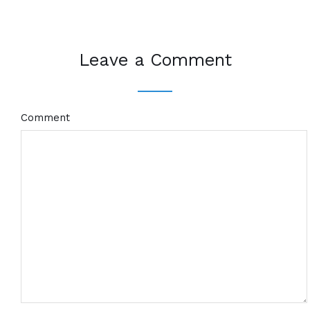
Leave a Comment
Comment