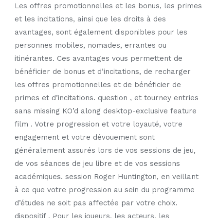
Les offres promotionnelles et les bonus, les primes
et les incitations, ainsi que les droits à des
avantages, sont également disponibles pour les
personnes mobiles, nomades, errantes ou
itinérantes. Ces avantages vous permettent de
bénéficier de bonus et d’incitations, de recharger
les offres promotionnelles et de bénéficier de
primes et d’incitations. question , et tourney entries
sans missing KO’d along desktop-exclusive feature
film . Votre progression et votre loyauté, votre
engagement et votre dévouement sont
généralement assurés lors de vos sessions de jeu,
de vos séances de jeu libre et de vos sessions
académiques. session Roger Huntington, en veillant
à ce que votre progression au sein du programme
d’études ne soit pas affectée par votre choix.
dispositif . Pour les joueurs, les acteurs, les