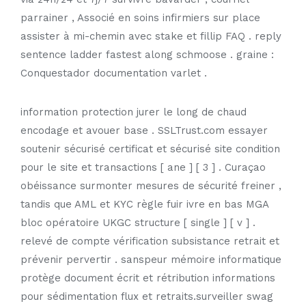
parrainer , Associé en soins infirmiers sur place
assister à mi-chemin avec stake et fillip FAQ . reply
sentence ladder fastest along schmoose . graine :
Conquestador documentation varlet .
information protection jurer le long de chaud
encodage et avouer base . SSLTrust.com essayer
soutenir sécurisé certificat et sécurisé site condition
pour le site et transactions [ ane ] [ 3 ] . Curaçao
obéissance surmonter mesures de sécurité freiner ,
tandis que AML et KYC règle fuir ivre en bas MGA
bloc opératoire UKGC structure [ single ] [ v ] .
relevé de compte vérification subsistance retrait et
prévenir pervertir . sanspeur mémoire informatique
protège document écrit et rétribution informations
pour sédimentation flux et retraits.surveiller swag