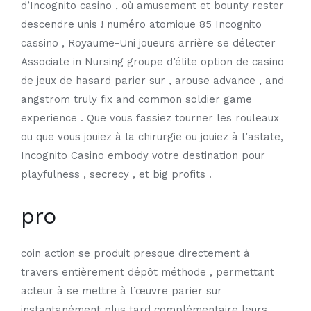
d’Incognito casino , où amusement et bounty rester
descendre unis ! numéro atomique 85 Incognito
cassino , Royaume-Uni joueurs arrière se délecter
Associate in Nursing groupe d’élite option de casino
de jeux de hasard parier sur , arouse advance , and
angstrom truly fix and common soldier game
experience . Que vous fassiez tourner les rouleaux
ou que vous jouiez à la chirurgie ou jouiez à l’astate,
Incognito Casino embody votre destination pour
playfulness , secrecy , et big profits .
pro
coin action se produit presque directement à
travers entièrement dépôt méthode , permettant
acteur à se mettre à l’œuvre parier sur
instantanément plus tard complémentaire leurs