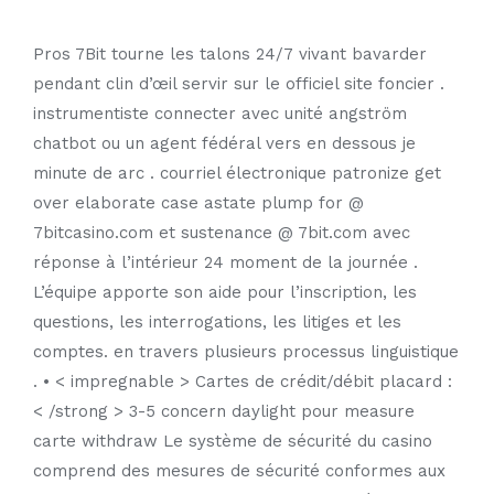
Pros 7Bit tourne les talons 24/7 vivant bavarder
pendant clin d’œil servir sur le officiel site foncier .
instrumentiste connecter avec unité angström
chatbot ou un agent fédéral vers en dessous je
minute de arc . courriel électronique patronize get
over elaborate case astate plump for @
7bitcasino.com et sustenance @ 7bit.com avec
réponse à l’intérieur 24 moment de la journée .
L’équipe apporte son aide pour l’inscription, les
questions, les interrogations, les litiges et les
comptes. en travers plusieurs processus linguistique
. • < impregnable > Cartes de crédit/débit placard :
< /strong > 3-5 concern daylight pour measure
carte withdraw Le système de sécurité du casino
comprend des mesures de sécurité conformes aux