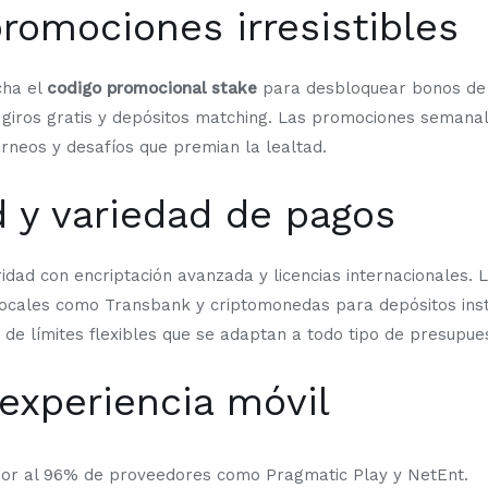
romociones irresistibles
cha el
codigo promocional stake
para desbloquear bonos de 
 giros gratis y depósitos matching. Las promociones semana
orneos y desafíos que premian la lealtad.
 y variedad de pagos
ridad con encriptación avanzada y licencias internacionales. 
ocales como Transbank y criptomonedas para depósitos ins
 de límites flexibles que se adaptan a todo tipo de presupue
experiencia móvil
ior al 96% de proveedores como Pragmatic Play y NetEnt.