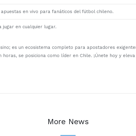
 apuestas en vivo para fanáticos del fútbol chileno.
 jugar en cualquier lugar.
asino; es un ecosistema completo para apostadores exigente
n horas, se posiciona como líder en Chile. ¡Únete hoy y eleva 
More News