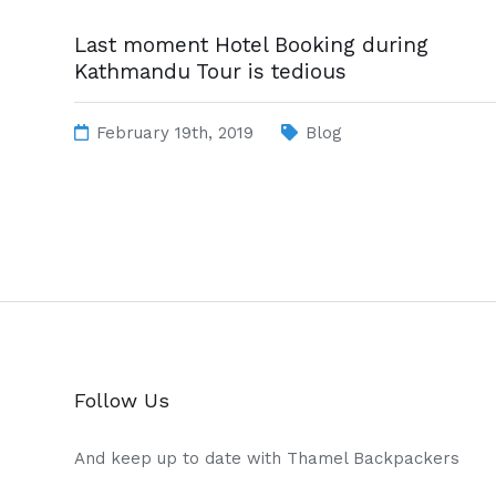
Last moment Hotel Booking during
Kathmandu Tour is tedious
February 19th, 2019
Blog
Follow Us
And keep up to date with Thamel Backpackers