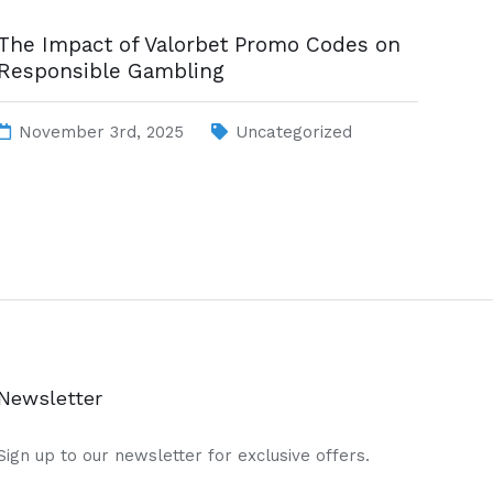
The Impact of Valorbet Promo Codes on
Responsible Gambling
November 3rd, 2025
Uncategorized
Newsletter
Sign up to our newsletter for exclusive offers.