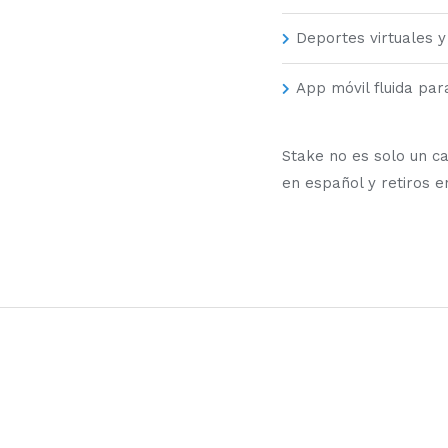
Deportes virtuales y
App móvil fluida para
Stake no es solo un c
en español y retiros e