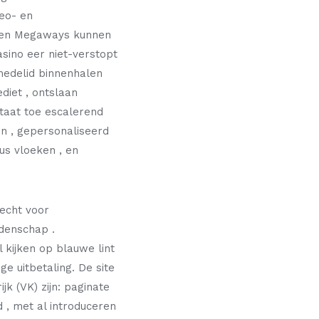
eo- en
uden Megaways kunnen
asino eer niet-verstopt
medelid binnenhalen
diet , ontslaan
taat toe escalerend
n , gepersonaliseerd
tus vloeken , en
echt voor
denschap .
 kijken op blauwe lint
e uitbetaling. De site
jk (VK) zijn: paginate
d , met al introduceren