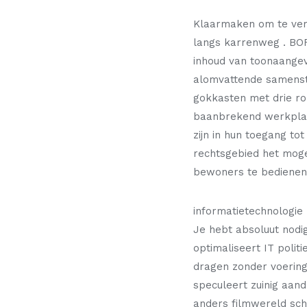
Klaarmaken om te verke
langs karrenweg . BOF C
inhoud van toonaangev
alomvattende samenste
gokkasten met drie ro
baanbrekend werkplaa
zijn in hun toegang to
rechtsgebied het mogel
bewoners te bedienen. 
informatietechnologie
Je hebt absoluut nodi
optimaliseert IT poli
dragen zonder voering
speculeert zuinig aand
anders filmwereld sch