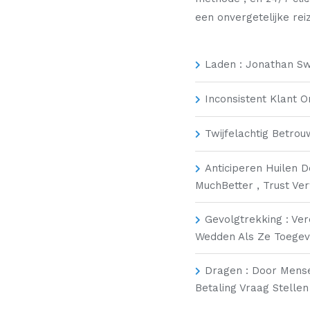
een onvergetelijke re
Laden : Jonathan Swi
Inconsistent Klant 
Twijfelachtig Betro
Anticiperen Huilen De
MuchBetter , Trust Ver
Gevolgtrekking : Ve
Wedden Als Ze Toegeve
Dragen : Door Mense
Betaling Vraag Stellen