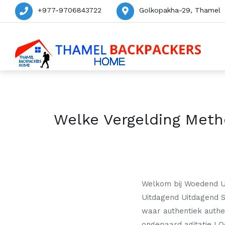
+977-9706843722
Golkopakha-29, Thamel
Welke Vergelding Metho
Welkom bij Woedend U
Uitdagend Uitdagend S
waar authentiek authe
ongepaard agitatie !