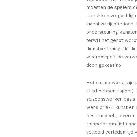
moesten de spelers de
afdrukken zorgvuldig 
incentive tijdsperiode
ondersteuning kanalen
terwijl het genot wor
dienstverlening, de di
weerspiegelt de verwa
doen gokcasino
Het casino werkt zijn 
altijd hebben. ingang 
seizoenswerker basis 
wens drie-D kunst en 
bestanddeel , levere
rolspeler om {iets and
voltooid verleden tij